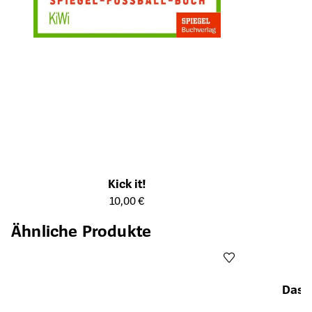
Kick it!
Öffnet die Detailseite des Produkts
10,00 €
Ähnliche Produkte
Das 
Öffnet die Det