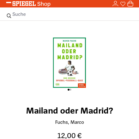
0,0
Zum Hauptinhalt springen
0
Sie haben
0 
Suche
Bildergalerie überspringen
Mailand oder Madrid?
Fuchs, Marco
12,00 €