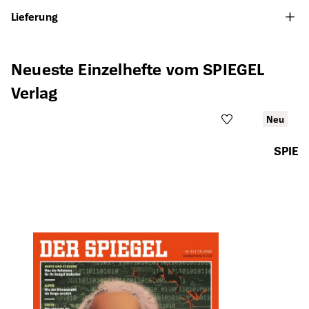
Lieferung
Produktgalerie überspringen
Neueste Einzelhefte vom SPIEGEL
Verlag
Neu
SPIEG
Öffnet die Det