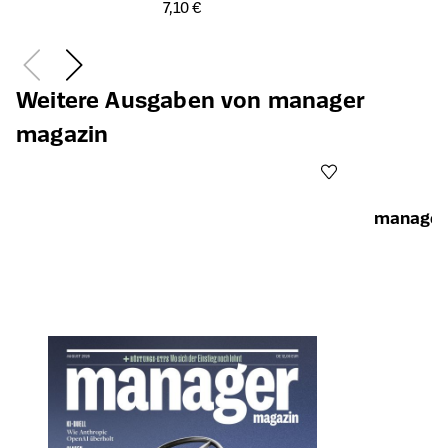
Öffnet die Detailseite des Produkts
7,10 €
Weitere Ausgaben von manager
magazin
manager 
Öffnet die Det