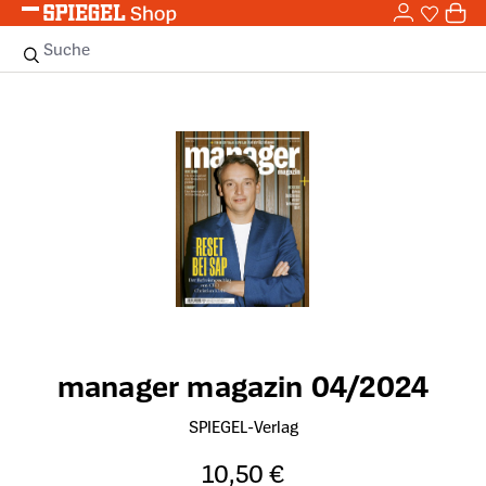
0,0
Zum Hauptinhalt springen
0
Sie haben
0 
Suche
Bildergalerie überspringen
manager magazin 04/2024
SPIEGEL-Verlag
10,50 €