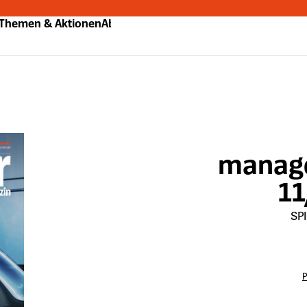
Themen & Aktionen
Abo
manage
1
SPI
P