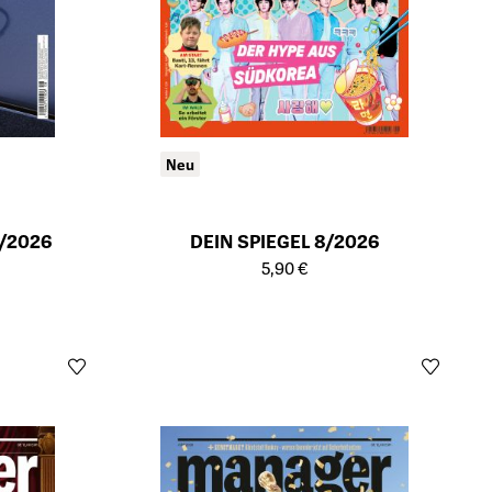
Neu
/2026
DEIN SPIEGEL 8/2026
ts
Öffnet die Detailseite des Produkts
5,90 €
Öffn