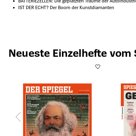
BATTERIEZELLEN: Die geplatzten Träume der Autoindustri
IST DER ECHT? Der Boom der Kunstdiamanten
Neueste Einzelhefte vom 
Produktgalerie überspringen