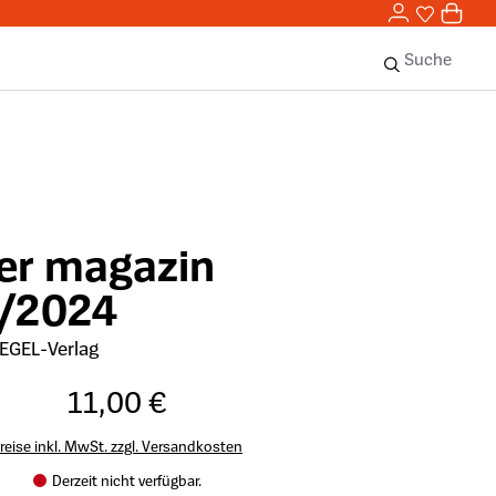
0,00 
0
Sie haben 
0 Ar
Suche
r magazin
1/2024
EGEL-Verlag
11,00 €
reise inkl. MwSt. zzgl. Versandkosten
Derzeit nicht verfügbar.