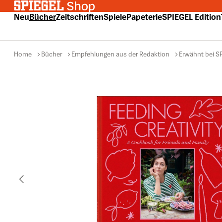
 Hauptinhalt springen
Zur Suche springen
Zur Hauptnavigation springen
Neu
Bücher
Zeitschriften
Spiele
Papeterie
SPIEGEL Edition
Home
Bücher
Empfehlungen aus der Redaktion
Erwähnt bei S
Bildergalerie überspringen