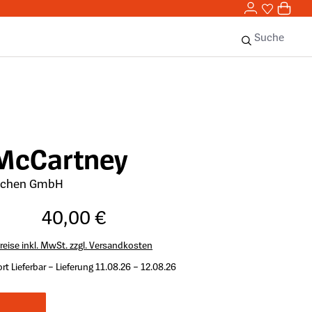
0,00 
0
Sie haben 
0 Ar
Suche
McCartney
schen GmbH
40,00 €
reise inkl. MwSt. zzgl. Versandkosten
rt Lieferbar – Lieferung 11.08.26 – 12.08.26