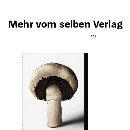
Mehr vom selben Verlag
Produktgalerie überspringen