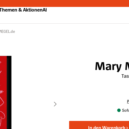
Themen & Aktionen
Abo
PIEGEL.de
Mary 
Ta
P
Sofo
In den Warenkorb