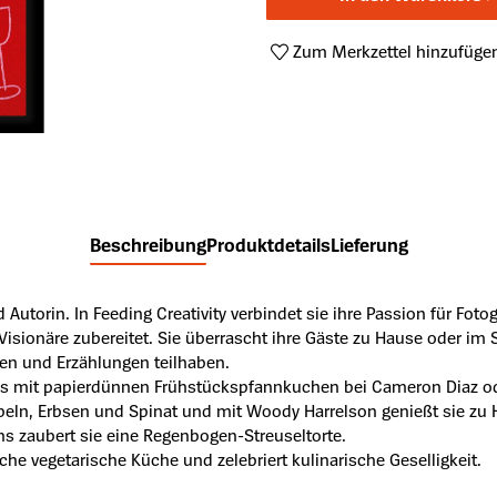
Zum Merkzettel hinzufüge
Produktnummer:
A47490947
Beschreibung
Produktdetails
Lieferung
utorin. In Feeding Creativity verbindet sie ihre Passion für Fotog
 Visionäre zubereitet. Sie überrascht ihre Gäste zu Hause oder im
ten und Erzählungen teilhaben.
ei es mit papierdünnen Frühstückspfannkuchen bei Cameron Diaz o
iebeln, Erbsen und Spinat und mit Woody Harrelson genießt sie zu 
ns zaubert sie eine Regenbogen-Streuseltorte.
liche vegetarische Küche und zelebriert kulinarische Geselligkeit.