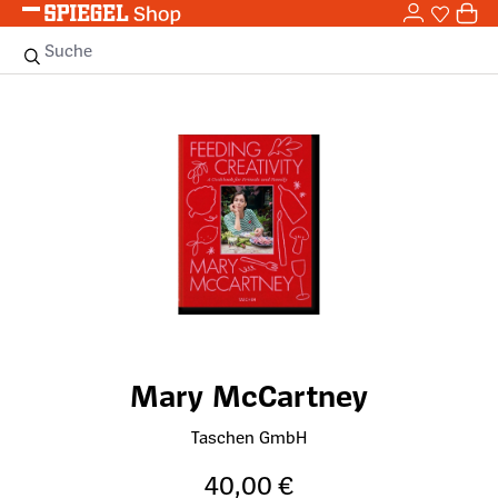
0,0
Zum Hauptinhalt springen
0
Sie haben
0 
Suche
Bildergalerie überspringen
Mary McCartney
Taschen GmbH
40,00 €