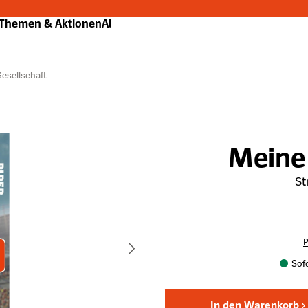
Themen & Aktionen
Abo
Gesellschaft
Meine
St
P
Sofo
In den Warenkorb