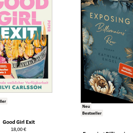
ller
Neu
Bestseller
Good Girl Exit
ailseite des Produkts
18,00 €