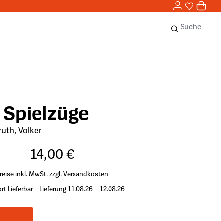
0,00 
0
Sie haben 
0 Ar
Suche
 Spielzüge
ruth, Volker
14,00 €
reise inkl. MwSt. zzgl. Versandkosten
rt Lieferbar – Lieferung 11.08.26 – 12.08.26