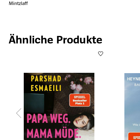
Mintzlaff
Ähnliche Produkte
Produktgalerie überspringen