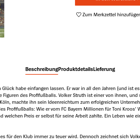
Zum Merkzettel hinzufüge
Produktnummer:
A43276069
Beschreibung
Produktdetails
Lieferung
 Glück habe einfangen lassen. Er war in all den Jahren (und ist
Figuren des Profifußballs. Volker Struth ist einer von ihnen, un
i Köln, machte ihn sein Ideenreichtum zum erfolgreichen Untern
s Profifußballs: Wie er vom FC Bayern Millionen für Toni Kroos' 
lchen Preis er selbst für seine Arbeit zahlte. Ein Leben wie ein
es für den Klub immer zu teuer wird. Dennoch zeichnet sich Volker