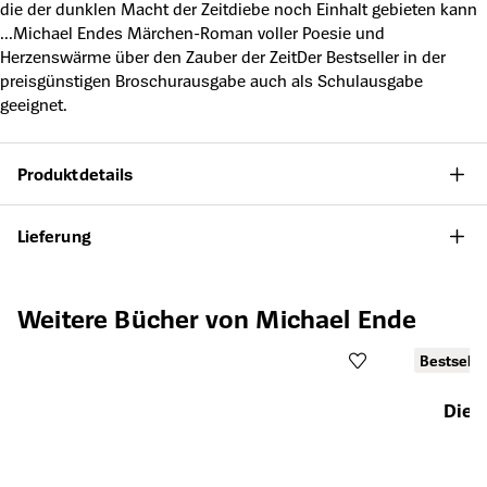
die der dunklen Macht der Zeitdiebe noch Einhalt gebieten kann
...Michael Endes Märchen-Roman voller Poesie und
Herzenswärme über den Zauber der ZeitDer Bestseller in der
preisgünstigen Broschurausgabe auch als Schulausgabe
geeignet.
Produktdetails
Lieferung
Produktgalerie überspringen
Weitere Bücher von Michael Ende
Bestselle
Die 
Öffnet die Det