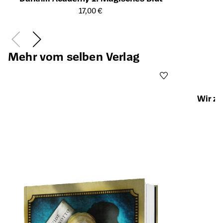
Öffnet die Detailseite des Produkts
17,00 €
Mehr vom selben Verlag
Wir zw
Öffnet die Det