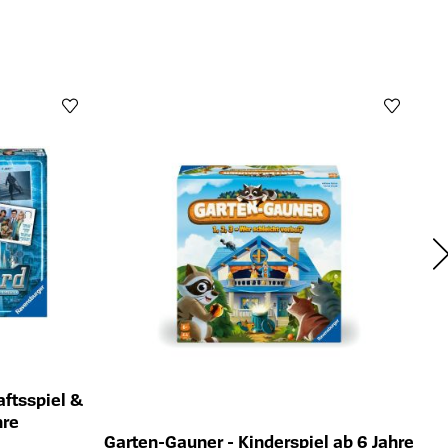
Ra
Öffn
P
aftsspiel &
hre
Garten-Gauner - Kinderspiel ab 6 Jahre
ts