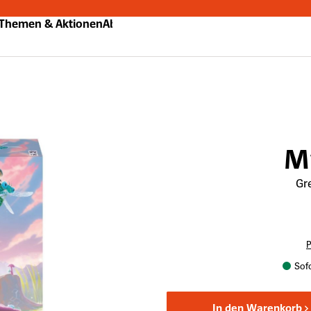
Themen & Aktionen
Abo
M
Gre
P
Sofo
In den Warenkorb