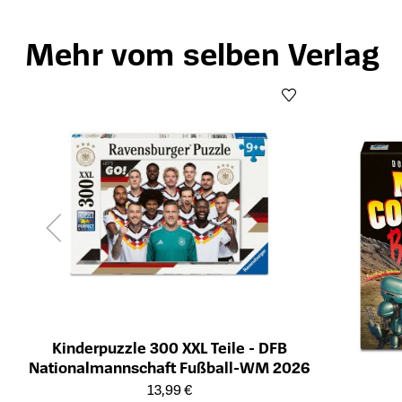
Mehr vom selben Verlag
Produktgalerie überspringen
Kinderpuzzle 300 XXL Teile - DFB
Nationalmannschaft Fußball-WM 2026
Öffnet die Detailseite des Produkts
13,99 €