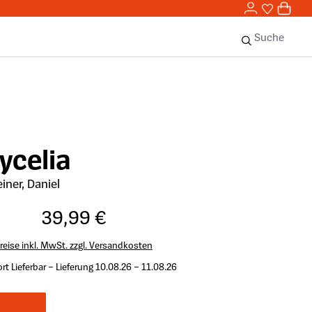
0,00 
0
Sie haben 
0 Ar
Suche
ycelia
iner, Daniel
39,99 €
reise inkl. MwSt. zzgl. Versandkosten
rt Lieferbar – Lieferung 10.08.26 – 11.08.26