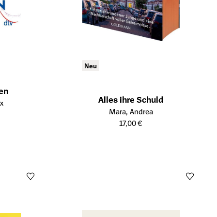
Neu
en
Alles ihre Schuld
ukts
ix
Öffnet die Detailseite des Produkts
Mara, Andrea
17,00 €