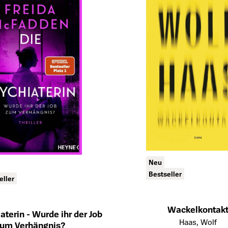
Neu
Bestseller
eller
Wackelkontak
aterin - Wurde ihr der Job
Öffnet die Detailseite des Prod
Haas, Wolf
um Verhängnis?