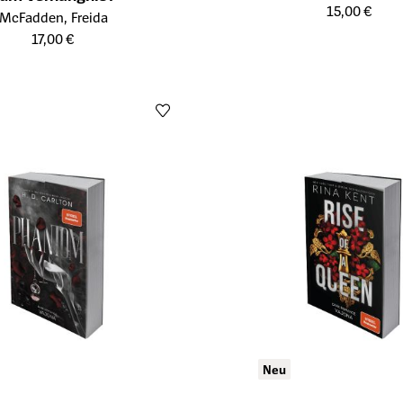
15,00 €
tailseite des Produkts
McFadden, Freida
17,00 €
Neu