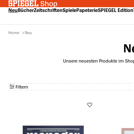
 Hauptinhalt springen
Zur Suche springen
Zur Hauptnavigation springen
Neu
Bücher
Zeitschriften
Spiele
Papeterie
SPIEGEL Edition
Home
Neu
N
Unsere neuesten Produkte im Shop, 
Filtern
Anzahl aktiver Filter: 0