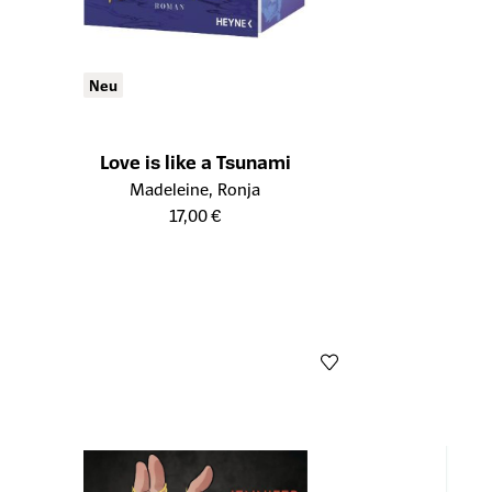
Öffnet die De
Neu
Love is like a Tsunami
Öffnet die Detailseite des Produkts
Madeleine, Ronja
17,00 €