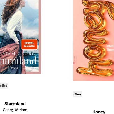
eller
Neu
Sturmland
tailseite des Produkts
Georg, Miriam
Honey