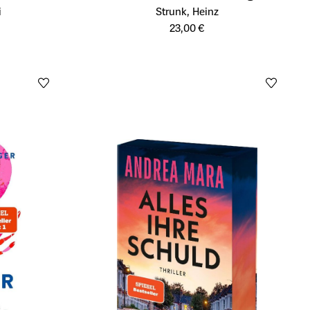
ukts
Öffnet die Detailseite des Produkts
i
Strunk, Heinz
23,00 €