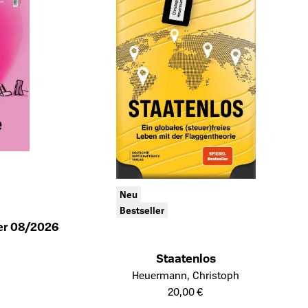
Neu
Bestseller
er 08/2026
ukts
Staatenlos
Öffnet die Detailseite des Produkts
Heuermann, Christoph
20,00 €