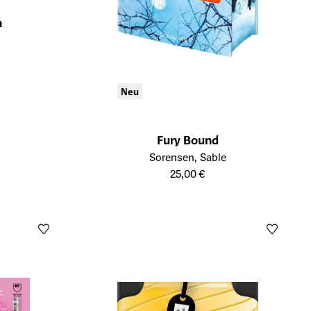
n
ukts
Neu
Fury Bound
Öffnet die Detailseite des Produkts
Sorensen, Sable
25,00 €