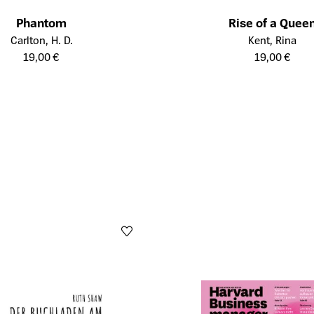
Phantom
Rise of a Quee
tailseite des Produkts
Öffnet die Detailseite des Prod
Carlton, H. D.
Kent, Rina
19,00 €
19,00 €