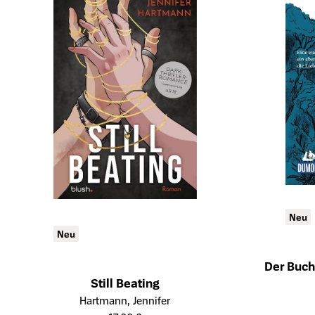
Neu
Neu
Der Buch
Öffnet die De
Still Beating
Öffnet die Detailseite des Produkts
Hartmann, Jennifer