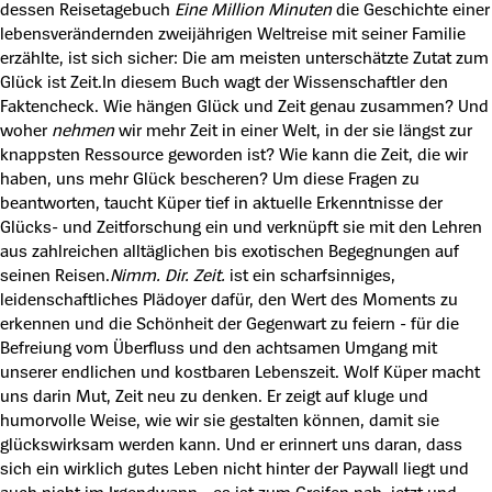
dessen Reisetagebuch
Eine Million Minuten
die Geschichte einer
lebensverändernden zweijährigen Weltreise mit seiner Familie
erzählte, ist sich sicher: Die am meisten unterschätzte Zutat zum
Glück ist Zeit.In diesem Buch wagt der Wissenschaftler den
Faktencheck. Wie hängen Glück und Zeit genau zusammen? Und
woher
nehmen
wir mehr Zeit in einer Welt, in der sie längst zur
knappsten Ressource geworden ist? Wie kann die Zeit, die wir
haben, uns mehr Glück bescheren? Um diese Fragen zu
beantworten, taucht Küper tief in aktuelle Erkenntnisse der
Glücks- und Zeitforschung ein und verknüpft sie mit den Lehren
aus zahlreichen alltäglichen bis exotischen Begegnungen auf
seinen Reisen.
Nimm. Dir. Zeit.
ist ein scharfsinniges,
leidenschaftliches Plädoyer dafür, den Wert des Moments zu
erkennen und die Schönheit der Gegenwart zu feiern - für die
Befreiung vom Überfluss und den achtsamen Umgang mit
unserer endlichen und kostbaren Lebenszeit. Wolf Küper macht
uns darin Mut, Zeit neu zu denken. Er zeigt auf kluge und
humorvolle Weise, wie wir sie gestalten können, damit sie
glückswirksam werden kann. Und er erinnert uns daran, dass
sich ein wirklich gutes Leben nicht hinter der Paywall liegt und