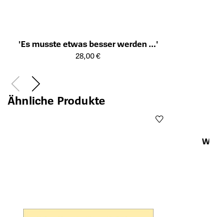
'Es musste etwas besser werden ...'
Öffnet die Detailseite des Produkts
28,00 €
Ähnliche Produkte
Wen
Öffnet die Det