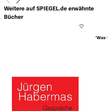
Weitere auf SPIEGEL.de erwähnte
Bücher
'Was wo
Öffnet die Det