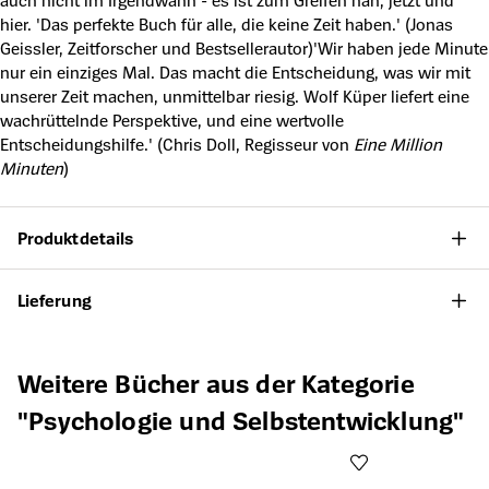
auch nicht im Irgendwann - es ist zum Greifen nah, jetzt und
hier. 'Das perfekte Buch für alle, die keine Zeit haben.' (Jonas
Geissler, Zeitforscher und Bestsellerautor)'Wir haben jede Minute
nur ein einziges Mal. Das macht die Entscheidung, was wir mit
unserer Zeit machen, unmittelbar riesig. Wolf Küper liefert eine
wachrüttelnde Perspektive, und eine wertvolle
Entscheidungshilfe.' (Chris Doll, Regisseur von
Eine Million
Minuten
)
Produktdetails
Lieferung
Produktgalerie überspringen
Weitere Bücher aus der Kategorie
"Psychologie und Selbstentwicklung"