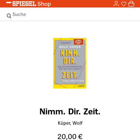
0,0
Zum Hauptinhalt springen
0
Sie haben
0 
Suche
Bildergalerie überspringen
Nimm. Dir. Zeit.
Küper, Wolf
20,00 €