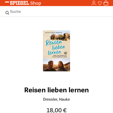
0,0
Zum Hauptinhalt springen
0
Sie haben
0 
Suche
Bildergalerie überspringen
Reisen lieben lernen
Dressler, Hauke
18,00 €