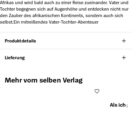
Afrikas und wird bald auch zu einer Reise zueinander. Vater und
Tochter begegnen sich auf Augenhöhe und entdecken nicht nur
den Zauber des afrikanischen Kontinents, sondern auch sich
selbst.Ein mitreißendes Vater-Tochter-Abenteuer
Produktdetails
Lieferung
Produktgalerie überspringen
Mehr vom selben Verlag
Als ich 
Öffnet die Det