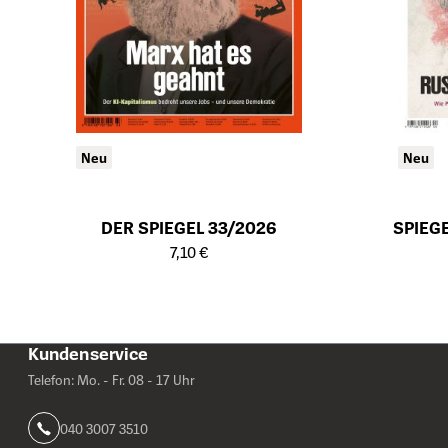
Neu
Neu
DER SPIEGEL 33/2026
SPIEG
Öffnet die Detailseite des Produkts
Öffnet die Det
7,10 €
Kundenservice
Telefon: Mo. - Fr. 08 - 17 Uhr
040 3007 3510