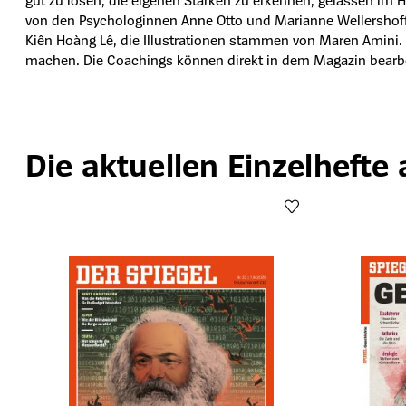
gut zu lösen, die eigenen Stärken zu erkennen, gelassen im H
von den Psychologinnen Anne Otto und Marianne Wellershoff,
Kiên Hoàng Lê, die Illustrationen stammen von Maren Amini. 
machen. Die Coachings können direkt in dem Magazin bearbeit
Die aktuellen Einzelhefte
Produktgalerie überspringen