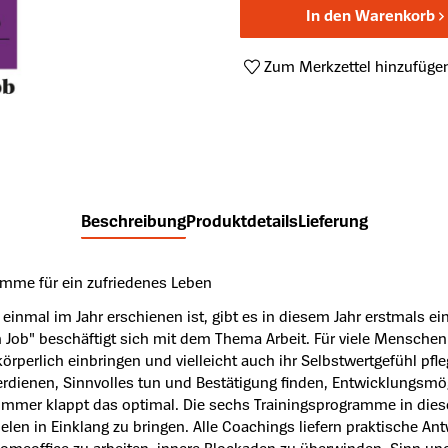
In den Warenkorb
Zum Merkzettel hinzufüge
Produktnummer:
SCO-20210
Beschreibung
Produktdetails
Lieferung
amme für ein zufriedenes Leben
inmal im Jahr erschienen ist, gibt es in diesem Jahr erstmals ei
m Job" beschäftigt sich mit dem Thema Arbeit. Für viele Menschen i
körperlich einbringen und vielleicht auch ihr Selbstwertgefühl pfl
dienen, Sinnvolles tun und Bestätigung finden, Entwicklungsmög
ht immer klappt das optimal. Die sechs Trainingsprogramme in di
en in Einklang zu bringen. Alle Coachings liefern praktische Ant