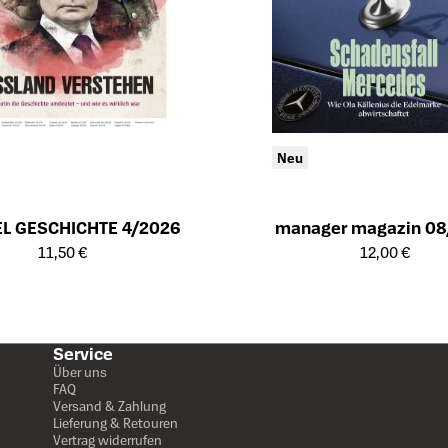
Neu
EL GESCHICHTE 4/2026
manager magazin 08
ailseite des Produkts
Öffnet die Detailseite des Produk
11,50 €
12,00 €
Service
Über uns
FAQ
Versand & Zahlung
Lieferung & Retouren
Vertrag widerrufen