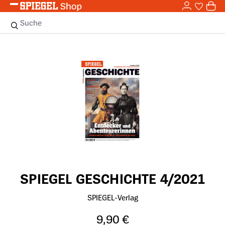
0,0
Zum Hauptinhalt springen
0
Sie haben
0 
Suche
Bildergalerie überspringen
SPIEGEL GESCHICHTE 4/2021
SPIEGEL-Verlag
9,90 €