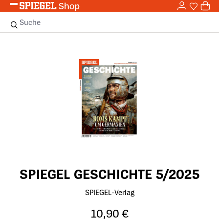
0,0
Zum Hauptinhalt springen
0
Sie haben
0 
Suche
Bildergalerie überspringen
SPIEGEL GESCHICHTE 5/2025
SPIEGEL-Verlag
10,90 €