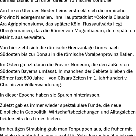
damals tatsächlich unter direkter römischer Kontrolle.
Am linken Ufer des Niederrheins erstreckt sich die römische
Provinz Niedergermanien. Ihre Hauptstadt ist »Colonia Claudia
Ara Agrippinensium«, das spätere Köln. Flussaufwärts liegt
Obergermanien, das die Römer von Mogontiacum, dem späteren
Mainz, aus verwalten.
Von hier zieht sich die römische Grenzanlage Limes nach
Südosten bis zur Donau in die römische Voralpenprovinz Rätien.
Im Osten grenzt daran die Provinz Noricum, die den äußersten
Südosten Bayerns umfasst. In manchen der Gebiete blieben die
Römer fast 500 Jahre – von Cäsars Zeiten im 1. Jahrhundert v.
Chr. bis zur Völkerwanderung.
In dieser Epoche haben sie Spuren hinterlassen.
Zuletzt gab es immer wieder spektakuläre Funde, die neue
Einblicke in Geopolitik, Wirtschaftsbeziehungen und Alltagsleben
beiderseits des Limes bieten.
Im heutigen Straubing grub man Tonpuppen aus, die früher mit
Nadeln durchbohrt waren – wohl für Schadenzauber ähnlich wie