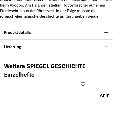
beim Voodoo. Am Harzhorn stießen Hobbyforscher auf einen
Pferdeschuh aus der Römerzeit. In der Folge musste die
römisch-germanische Geschichte umgeschrieben werden.
Produktdetails
Lieferung
Produktgalerie überspringen
Weitere SPIEGEL GESCHICHTE
Einzelhefte
SPIEG
Öffnet die Det