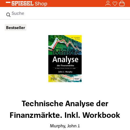
0,0
Zum Hauptinhalt springen
0
Sie haben
0 
Suche
Bildergalerie überspringen
Bestseller
Technische Analyse der
Finanzmärkte. Inkl. Workbook
Murphy, John J.