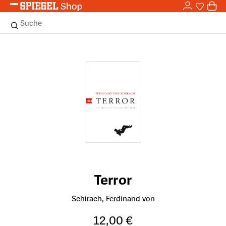
0,0
Zum Hauptinhalt springen
0
Sie haben
0 
Suche
Bildergalerie überspringen
Terror
Schirach, Ferdinand von
12,00 €