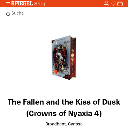
0,0
Zum Hauptinhalt springen
0
Sie haben
0 
Suche
Bildergalerie überspringen
The Fallen and the Kiss of Dusk
(Crowns of Nyaxia 4)
Broadbent, Carissa