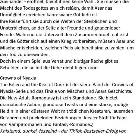
zueinander - eröffnet, bleibt ihnen keine Wahl. Sie müssen die
Macht des Todesgottes an sich reißen, damit Asar das
Unmögliche erreichen kann: wahre Göttlichkeit.
Ihre Reise führt sie durch die Welten der Sterblichen und
Unsterblichen, an der Seite alter Freunde und gnadenloser
Feinde. Während die Unterwelt dem Zusammenbruch nahe ist
und die Götter sich auf einen Krieg vorbereiten, müssen Asar und
Mische entscheiden, welchen Preis sie bereit sind zu zahlen, um
den Tod zu überwinden.
Doch in einem Spiel aus Verrat und blutiger Rache gibt es
Schulden, die selbst die Liebe nicht tilgen kann.
Crowns of Nyaxia
The Fallen and the Kiss of Dusk ist der vierte Band der Crowns of
Nyaxia-Serie und das Finale von Misches und Asars Geschichte.
Die New-Adult-Romantasy ist kein Standalone. Sie bietet
dramatische Action, grandiose Twists und eine starke, mutige
Heldin in einer düsteren Welt mit tödlichen Kreaturen, lauernden
Gefahren und prickelnden Beziehungen. Idealer Stoff für Fans
von Vampirromanen und Fantasy-Romance.¿
Knisternd, dunkel, fesselnd - der TikTok-Bestseller-Erfolg von