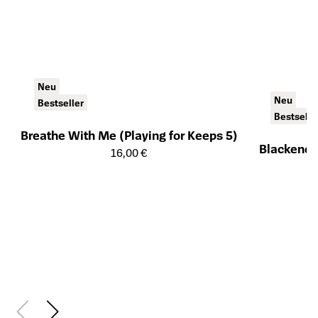
Neu
Neu
Bestseller
Bestselle
Breathe With Me (Playing for Keeps 5)
Blackened
Öffnet die Detailseite des Produkts
16,00 €
Öffnet die Det