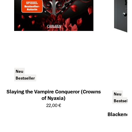
Neu
Bestseller
Slaying the Vampire Conqueror (Crowns
Neu
of Nyaxia)
Bestselle
Öffnet die Detailseite des Produkts
22,00 €
Blackened
Öffnet die Det