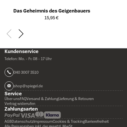
Das Geheimnis des Geigenbauers
Öffnet die Detailseite des Produkts
15,95 €
Kundenservice
Telefon: Mo. - Fr. 08 - 17 Uhr
040 3007 3510
shop@spiegel.de
Service
Über uns
FAQ
Versand & Zahlung
Lieferung & Retouren
Vertrag widerrufen
Zahlungsarten
AGB
Datenschutz
Impressum
Cookies & Tracking
Barrierefreiheit
Alle Preisangaben inkl. der gesetzl. MwSt.