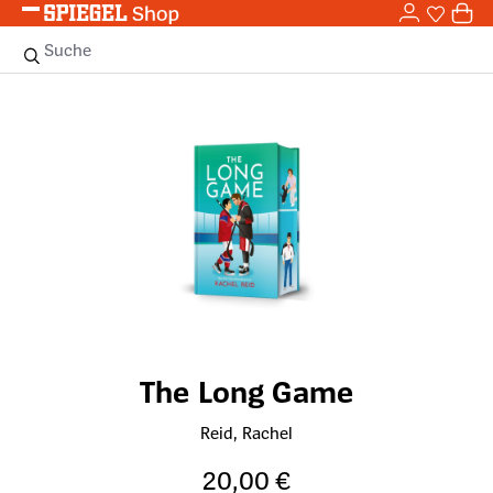
0,0
Zum Hauptinhalt springen
0
Sie haben
0 
Suche
Bildergalerie überspringen
The Long Game
Reid, Rachel
20,00 €