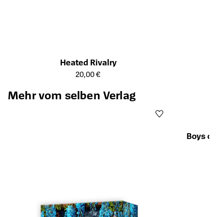
Heated Rivalry
Öffnet die Detailseite des Produkts
20,00 €
Mehr vom selben Verlag
Boys of
Öffnet die Det