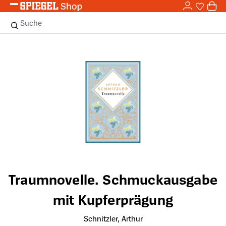
0,0
Zum Hauptinhalt springen
0
Sie haben
0 
Suche
Bildergalerie überspringen
Traumnovelle. Schmuckausgabe
mit Kupferprägung
Schnitzler, Arthur