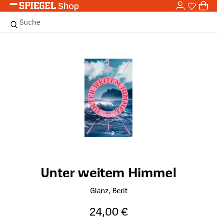
0,0
Zum Hauptinhalt springen
0
Sie haben
0 
Suche
Bildergalerie überspringen
Unter weitem Himmel
Glanz, Berit
24,00 €