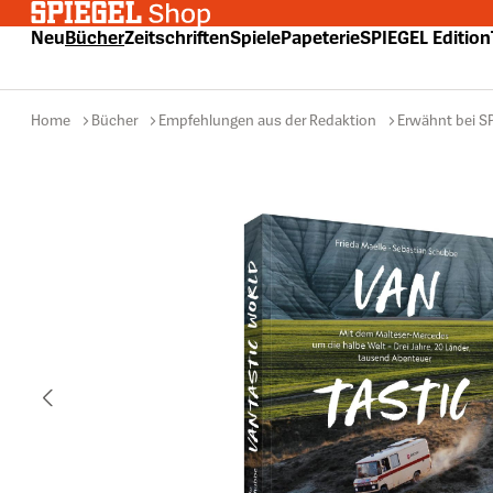
 Hauptinhalt springen
Zur Suche springen
Zur Hauptnavigation springen
Neu
Bücher
Zeitschriften
Spiele
Papeterie
SPIEGEL Edition
Home
Bücher
Empfehlungen aus der Redaktion
Erwähnt bei S
Bildergalerie überspringen