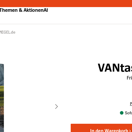
Themen & Aktionen
Abo
PIEGEL.de
VANta
Fr
P
Sofo
In den Warenkorb