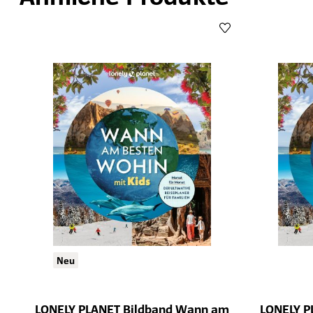
Neu
LONELY PLANET Bildband Wann am
LONELY P