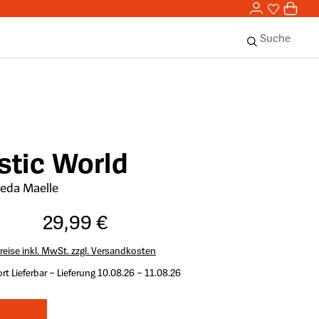
0,00 
0
Sie haben 
0 Ar
Suche
stic World
ieda Maelle
29,99 €
reise inkl. MwSt. zzgl. Versandkosten
rt Lieferbar – Lieferung 10.08.26 – 11.08.26