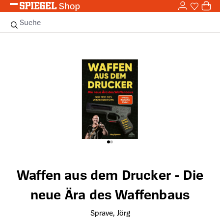
0,0
Zum Hauptinhalt springen
0
Sie haben
0 
Suche
Bildergalerie überspringen
Waffen aus dem Drucker - Die
neue Ära des Waffenbaus
Sprave, Jörg