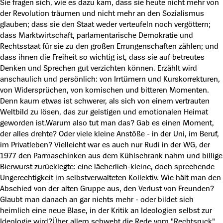
Sie fragen sich, wie es dazu kam, dass sie heute nicht mehr von
der Revolution träumen und nicht mehr an den Sozialismus
glauben; dass sie den Staat weder verteufeln noch vergöttern;
dass Marktwirtschaft, parlamentarische Demokratie und
Rechtsstaat für sie zu den großen Errungenschaften zählen; und
dass ihnen die Freiheit so wichtig ist, dass sie auf betreutes
Denken und Sprechen gut verzichten können. Erzählt wird
anschaulich und persönlich: von Irrtümern und Kurskorrekturen,
von Widersprüchen, von komischen und bitteren Momenten.
Denn kaum etwas ist schwerer, als sich von einem vertrauten
Weltbild zu lösen, das zur geistigen und emotionalen Heimat
geworden ist.Warum also tut man das? Gab es einen Moment,
der alles drehte? Oder viele kleine Anstöße - in der Uni, im Beruf,
im Privatleben? Vielleicht war es auch nur Rudi in der WG, der
1977 den Parmaschinken aus dem Kühlschrank nahm und billige
Bierwurst zurücklegte: eine lächerlich-kleine, doch sprechende
Ungerechtigkeit im selbstverwalteten Kollektiv. Wie hält man den
Abschied von der alten Gruppe aus, den Verlust von Freunden?
Glaubt man danach an gar nichts mehr - oder bildet sich
heimlich eine neue Blase, in der Kritik an Ideologien selbst zur
Ideologie wird?Über allem schwebt die Rede vom "Rechtsruck".