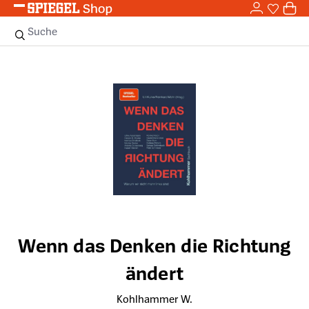
0,0
Zum Hauptinhalt springen
0
Sie haben
0 
Suche
Bildergalerie überspringen
Wenn das Denken die Richtung
ändert
Kohlhammer W.