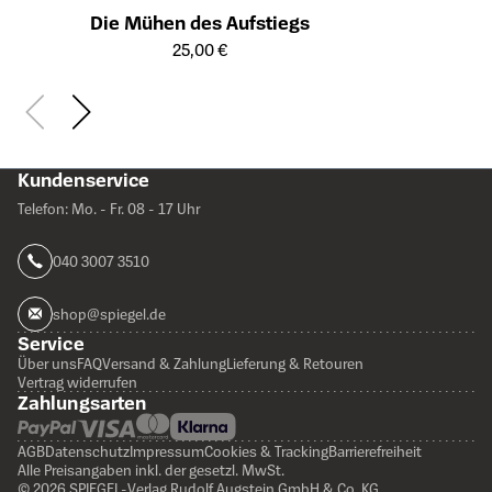
Die Mühen des Aufstiegs
Öffnet die Detailseite des Produkts
25,00 €
Kundenservice
Telefon: Mo. - Fr. 08 - 17 Uhr
040 3007 3510
shop@spiegel.de
Service
Über uns
FAQ
Versand & Zahlung
Lieferung & Retouren
Vertrag widerrufen
Zahlungsarten
AGB
Datenschutz
Impressum
Cookies & Tracking
Barrierefreiheit
Alle Preisangaben inkl. der gesetzl. MwSt.
© 2026 SPIEGEL-Verlag Rudolf Augstein GmbH & Co. KG