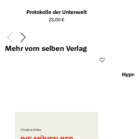
Protokolle der Unterwelt
Öffnet die Detailseite des Produkts
23,00 €
Mehr vom selben Verlag
Hypnot
Öffnet die Det