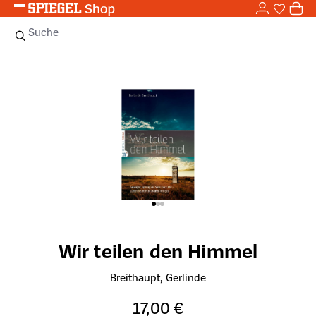
0,0
Zum Hauptinhalt springen
0
Sie haben
0 
Suche
Bildergalerie überspringen
Wir teilen den Himmel
Breithaupt, Gerlinde
17,00 €