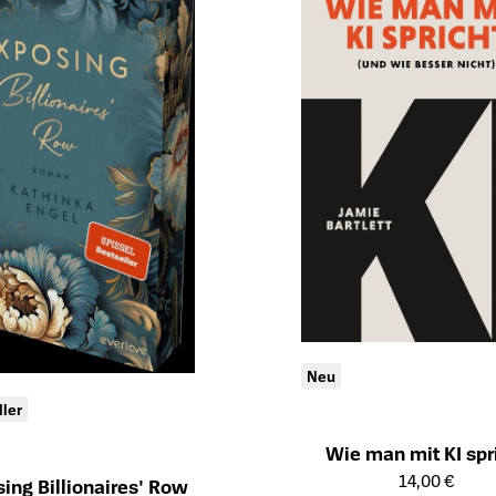
Neu
ller
Wie man mit KI spr
Öffnet die Detailseite des Produk
14,00 €
ing Billionaires' Row