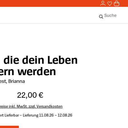
0,00 
0
Sie haben 
0 Ar
Suche
 die dein Leben
ern werden
est, Brianna
22,00 €
reise inkl. MwSt. zzgl. Versandkosten
rt Lieferbar – Lieferung 11.08.26 – 12.08.26