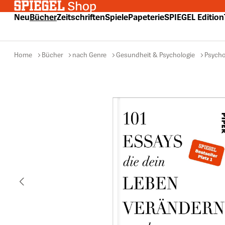
 Hauptinhalt springen
Zur Suche springen
Zur Hauptnavigation springen
Neu
Bücher
Zeitschriften
Spiele
Papeterie
SPIEGEL Edition
Home
Bücher
nach Genre
Gesundheit & Psychologie
Psycho
Bildergalerie überspringen