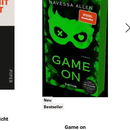
Neu
Bestseller
icht
ts
Game on