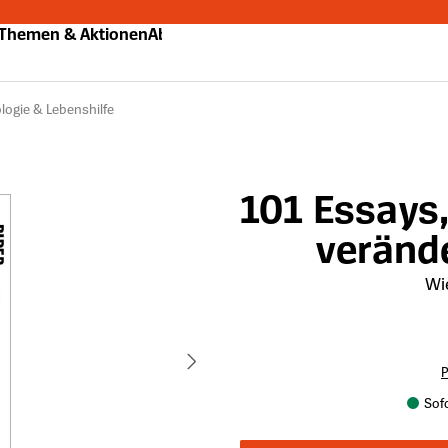
Themen & Aktionen
Abo
logie & Lebenshilfe
101 Essays,
veränd
Wi
P
Sofo