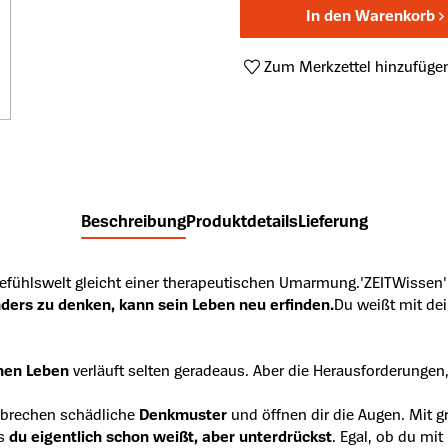
In den Warenkorb
Zum Merkzettel hinzufüge
Produktnummer:
A42579736
Beschreibung
Produktdetails
Lieferung
Gefühlswelt gleicht einer therapeutischen Umarmung.'
ZEITWissen
nders zu denken, kann sein Leben neu erfinden.
Du weißt mit de
chen Leben
verläuft selten geradeaus. Aber die Herausforderungen
hbrechen schädliche
Denkmuster
und öffnen dir die Augen. Mit
as
du eigentlich schon weißt, aber unterdrückst
. Egal, ob du mi