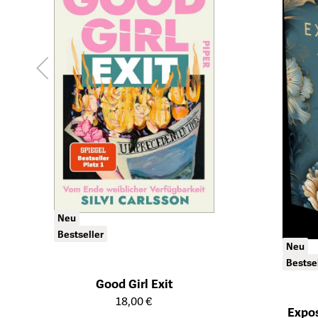
Neu
Bestseller
Neu
Bestse
Good Girl Exit
Öffnet die Detailseite des Produkts
18,00 €
Expos