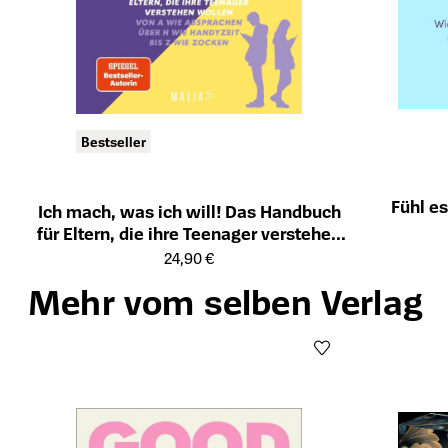
Bestseller
Fühl es
Ich mach, was ich will! Das Handbuch
Öffnet die Det
für Eltern, die ihre Teenager verstehen
Öffnet die Detailseite des Produkts
wollen - Von A wie Absprachen über H
24,90 €
wie Handyzeit bis Z wie Zocken
Mehr vom selben Verlag