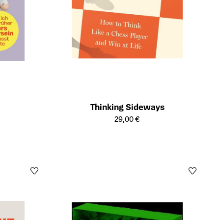
Thinking Sideways
Öffnet die Detailseite des Produkts
29,00 €
ts
Öffn