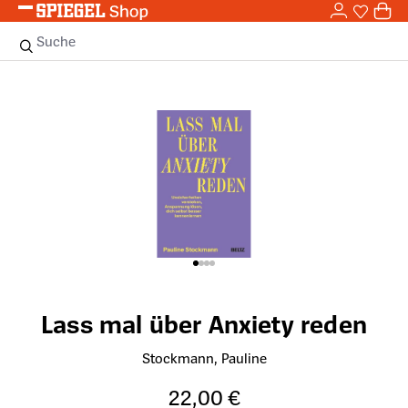
0,0
Zum Hauptinhalt springen
0
Sie haben
0 
Suche
Bildergalerie überspringen
Lass mal über Anxiety reden
Stockmann, Pauline
22,00 €