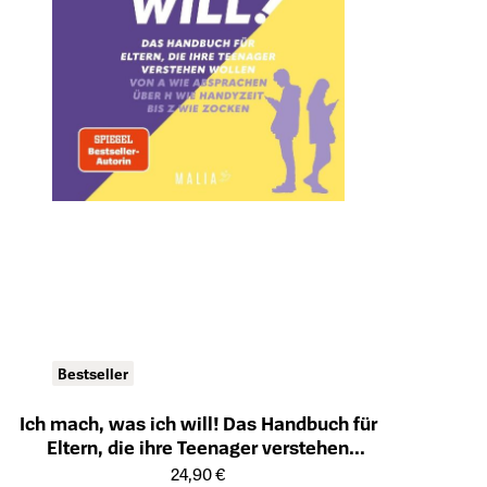
Bestseller
Ich mach, was ich will! Das Handbuch für
Eltern, die ihre Teenager verstehen
Öffnet die Detailseite des Produkts
wollen - Von A wie Absprachen über H
24,90 €