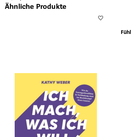
Ähnliche Produkte
Fühl es
Öffnet die Det