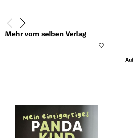
wie Handyzeit bis Z wie Zocken
Mehr vom selben Verlag
Auf 
Öffnet die Det