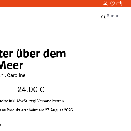
0,00 
0
Sie haben 
0 Ar
Suche
ter über dem
Meer
hl, Caroline
24,00 €
reise inkl. MwSt. zzgl. Versandkosten
ses Produkt erscheint am 27. August 2026
n