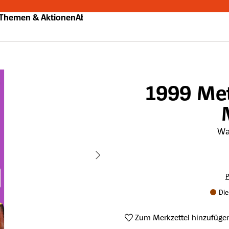
Themen & Aktionen
Abo
1999 Me
Wa
P
Die
Zum Merkzettel hinzufüge
Produktnummer:
A64683727