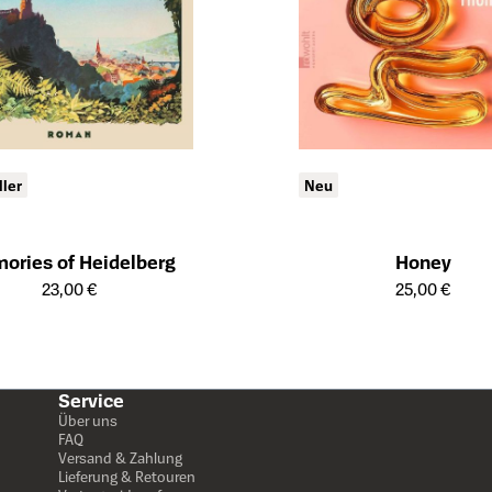
ller
Neu
ories of Heidelberg
Honey
ailseite des Produkts
Öffnet die Detailseite des Produk
23,00 €
25,00 €
Service
Über uns
FAQ
Versand & Zahlung
Lieferung & Retouren