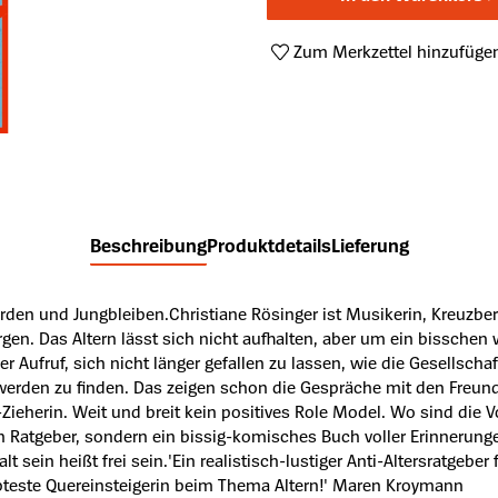
Zum Merkzettel hinzufüge
Produktnummer:
A63830624
Beschreibung
Produktdetails
Lieferung
rden und Jungbleiben.Christiane Rösinger ist Musikerin, Kreuzbe
en. Das Altern lässt sich nicht aufhalten, aber um ein bisschen w
er Aufruf, sich nicht länger gefallen zu lassen, wie die Gesellscha
ltwerden zu finden. Das zeigen schon die Gespräche mit den Freu
Zieherin. Weit und breit kein positives Role Model. Wo sind die V
ein Ratgeber, sondern ein bissig-komisches Buch voller Erinneru
t sein heißt frei sein.'Ein realistisch-lustiger Anti-Altersratgebe
gabteste Quereinsteigerin beim Thema Altern!' Maren Kroymann