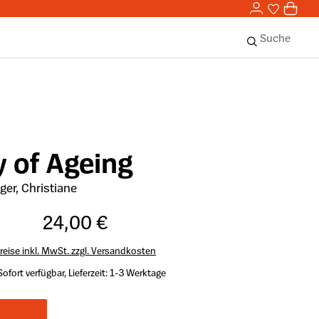
0,00 
0
Sie haben 
0 Ar
Suche
y of Ageing
ger, Christiane
24,00 €
reise inkl. MwSt. zzgl. Versandkosten
Sofort verfügbar, Lieferzeit: 1-3 Werktage