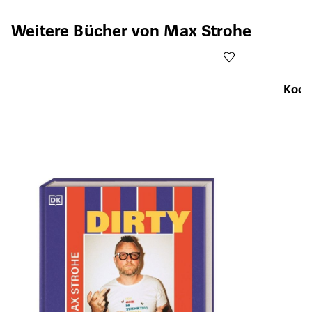
Produktgalerie überspringen
Weitere Bücher von Max Strohe
Koch
Öffnet die Det