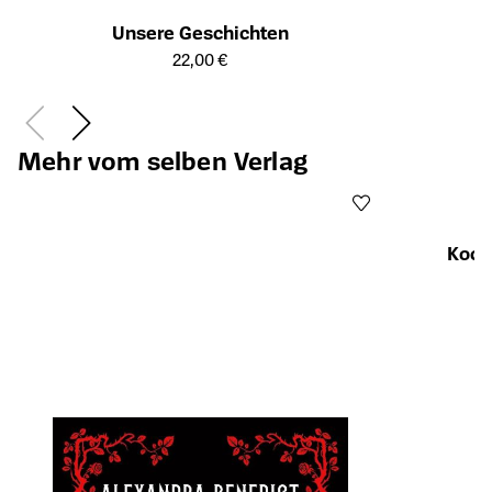
Unsere Geschichten
Öffnet die Detailseite des Produkts
22,00 €
Mehr vom selben Verlag
Koch
Öffnet die Det