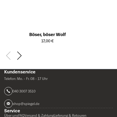
Böser, böser Wolf
Öffnet die Detailseite des Produkts
17,00 €
Kundenservice
Telefon: Mo. - Fr. 08 - 17 Uhr
040 3007 3510
shop@spiegel.de
Service
Über uns
FAQ
Versand & Zahlung
Lieferung & Retouren