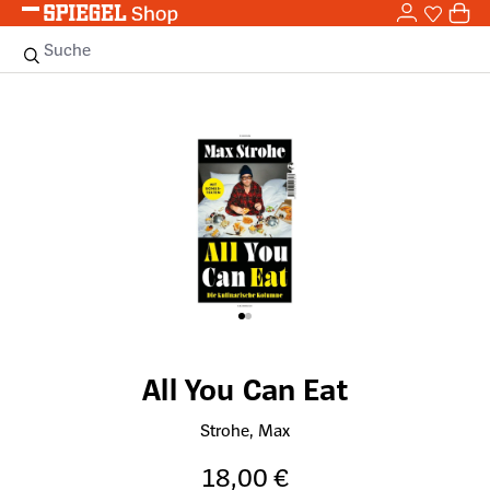
0,0
Zum Hauptinhalt springen
0
Sie haben
0 
Suche
Bildergalerie überspringen
All You Can Eat
Strohe, Max
18,00 €