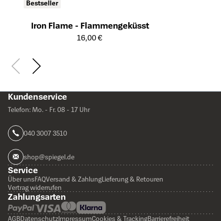
Bestseller
Iron Flame - Flammengeküsst
Öffnet die Detailseite des Produkts
16,00 €
Kundenservice
Telefon: Mo. - Fr. 08 - 17 Uhr
040 3007 3510
shop@spiegel.de
Service
Über uns
FAQ
Versand & Zahlung
Lieferung & Retouren
Vertrag widerrufen
Zahlungsarten
AGB
Datenschutz
Impressum
Cookies & Tracking
Barrierefreiheit