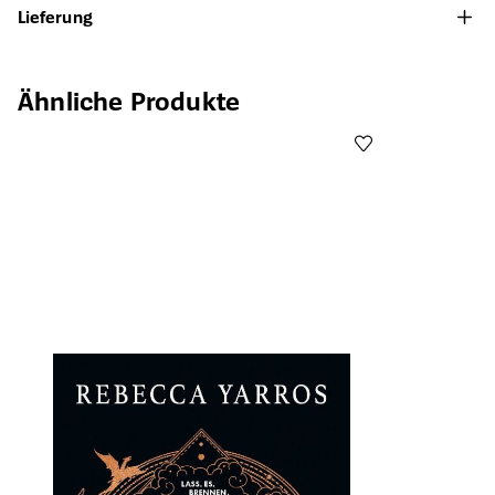
Lieferung
Produktgalerie überspringen
Ähnliche Produkte
Öffnet die Det