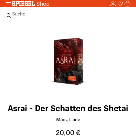
0,0
Zum Hauptinhalt springen
0
Sie haben
0 
Suche
Bildergalerie überspringen
Asrai - Der Schatten des Shetai
Mars, Liane
20,00 €