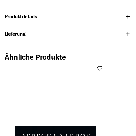
Produktdetails
Lieferung
Produktgalerie überspringen
Ähnliche Produkte
Öffnet die Det