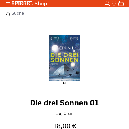
0,0
Zum Hauptinhalt springen
0
Sie haben
0 
Suche
Bildergalerie überspringen
Die drei Sonnen 01
Liu, Cixin
18,00 €