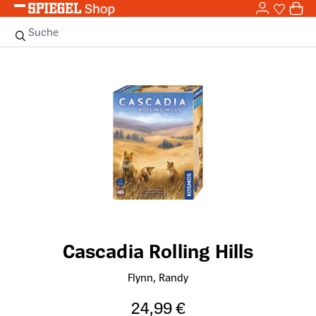
0,0
Zum Hauptinhalt springen
0
Sie haben
0 
Suche
Bildergalerie überspringen
Cascadia Rolling Hills
Flynn, Randy
24,99 €