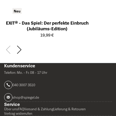
Neu
EXIT® - Das Spiel: Der perfekte Einbruch
(Jubiläums-Edition)
Öffnet die Detailseite des Produkts
19,99 €
Kundenservice
Telefon: Mo. - Fr. 08 - 17 Uhr
040 3007 3510
shop@spiegel.de
Service
Über uns
FAQ
Versand & Zahlung
Lieferung & Retouren
Vertrag widerrufen