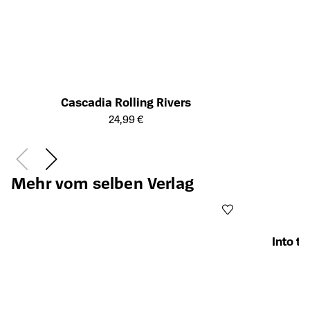
Cascadia Rolling Rivers
Öffnet die Detailseite des Produkts
24,99 €
Mehr vom selben Verlag
Into t
Öffnet die Det