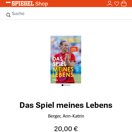
0,0
Zum Hauptinhalt springen
0
Sie haben
0 
Suche
Bildergalerie überspringen
Das Spiel meines Lebens
Berger, Ann-Katrin
20,00 €