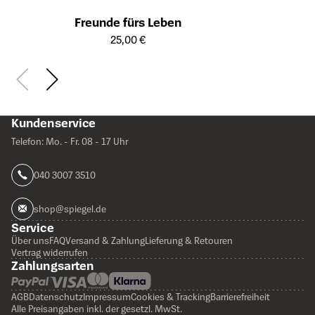
Freunde fürs Leben
Öffnet die Detailseite des Produkts
25,00 €
Kundenservice
Telefon: Mo. - Fr. 08 - 17 Uhr
040 3007 3510
shop@spiegel.de
Service
Über uns
FAQ
Versand & Zahlung
Lieferung & Retouren
Vertrag widerrufen
Zahlungsarten
AGB
Datenschutz
Impressum
Cookies & Tracking
Barrierefreiheit
Alle Preisangaben inkl. der gesetzl. MwSt.