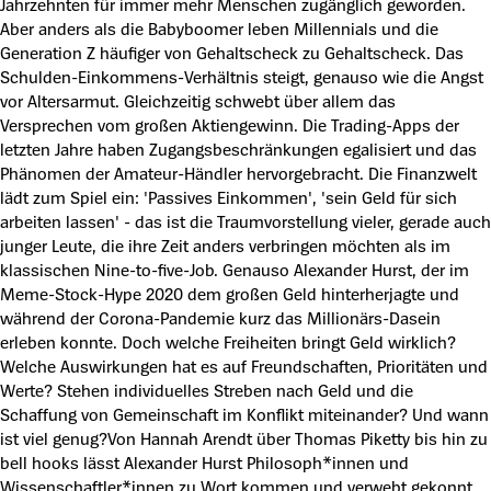
Jahrzehnten für immer mehr Menschen zugänglich geworden.
Aber anders als die Babyboomer leben Millennials und die
Generation Z häufiger von Gehaltscheck zu Gehaltscheck. Das
Schulden-Einkommens-Verhältnis steigt, genauso wie die Angst
vor Altersarmut. Gleichzeitig schwebt über allem das
Versprechen vom großen Aktiengewinn. Die Trading-Apps der
letzten Jahre haben Zugangsbeschränkungen egalisiert und das
Phänomen der Amateur-Händler hervorgebracht. Die Finanzwelt
lädt zum Spiel ein: 'Passives Einkommen', 'sein Geld für sich
arbeiten lassen' - das ist die Traumvorstellung vieler, gerade auch
junger Leute, die ihre Zeit anders verbringen möchten als im
klassischen Nine-to-five-Job. Genauso Alexander Hurst, der im
Meme-Stock-Hype 2020 dem großen Geld hinterherjagte und
während der Corona-Pandemie kurz das Millionärs-Dasein
erleben konnte. Doch welche Freiheiten bringt Geld wirklich?
Welche Auswirkungen hat es auf Freundschaften, Prioritäten und
Werte? Stehen individuelles Streben nach Geld und die
Schaffung von Gemeinschaft im Konflikt miteinander? Und wann
ist viel genug?Von Hannah Arendt über Thomas Piketty bis hin zu
bell hooks lässt Alexander Hurst Philosoph*innen und
Wissenschaftler*innen zu Wort kommen und verwebt gekonnt