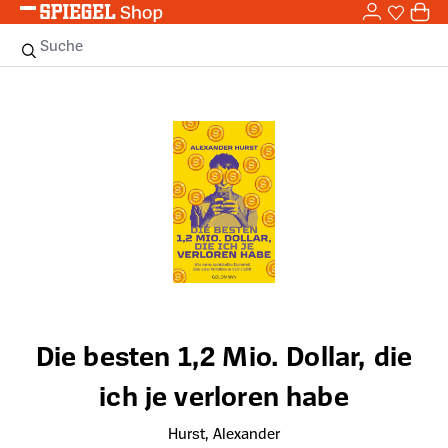
0,0
Zum Hauptinhalt springen
0
Sie haben
0 
Suche
Bildergalerie überspringen
Die besten 1,2 Mio. Dollar, die
ich je verloren habe
Hurst, Alexander