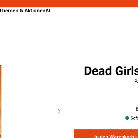
Themen & Aktionen
Abo
Dead Girl
P
P
Sofo
In den Warenkorb