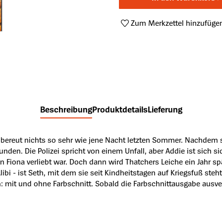
Zum Merkzettel hinzufüge
Produktnummer:
A63850484
Beschreibung
Produktdetails
Lieferung
d bereut nichts so sehr wie jene Nacht letzten Sommer. Nachdem 
nden. Die Polizei spricht von einem Unfall, aber Addie ist sich 
Fiona verliebt war. Doch dann wird Thatchers Leiche ein Jahr sp
 Alibi - ist Seth, mit dem sie seit Kindheitstagen auf Kriegsfuß 
: mit und ohne Farbschnitt. Sobald die Farbschnittausgabe ausverk