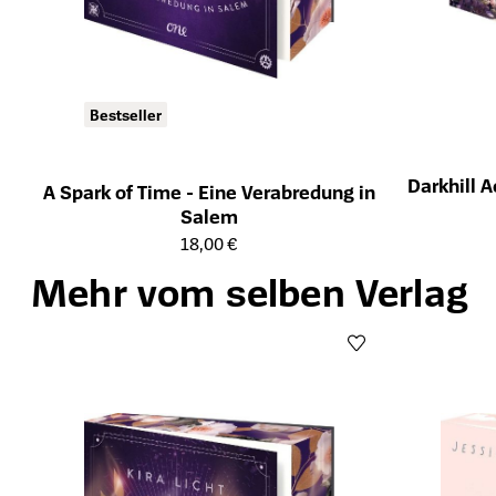
Bestseller
Darkhill 
A Spark of Time - Eine Verabredung in
Öffnet die Det
Salem
Öffnet die Detailseite des Produkts
18,00 €
Mehr vom selben Verlag