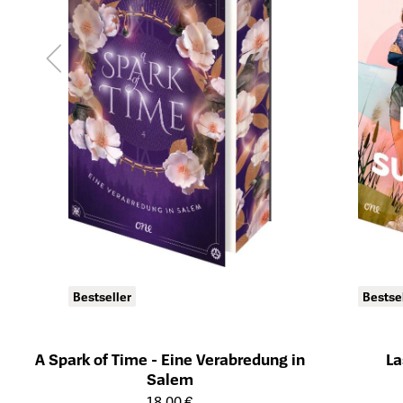
Bestseller
Bestse
A Spark of Time - Eine Verabredung in
La
Salem
Öffnet die Det
Öffnet die Detailseite des Produkts
18,00 €