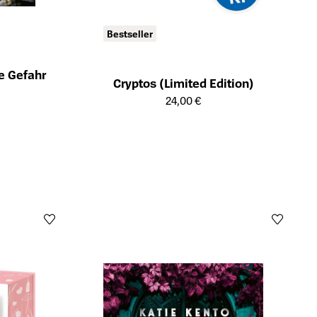
Bestseller
e Gefahr
Cryptos (Limited Edition)
ts
Öffnet die Detailseite des Produkts
24,00 €
Öffn