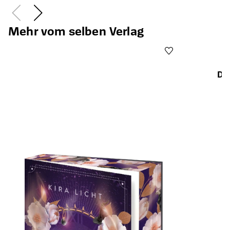
Mehr vom selben Verlag
Dea
Öffnet die Det