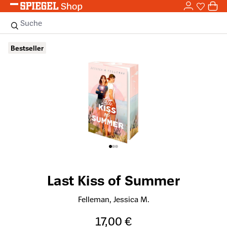
0,0
Zum Hauptinhalt springen
0
Sie haben
0 
Suche
Bildergalerie überspringen
Bestseller
Last Kiss of Summer
Felleman, Jessica M.
17,00 €