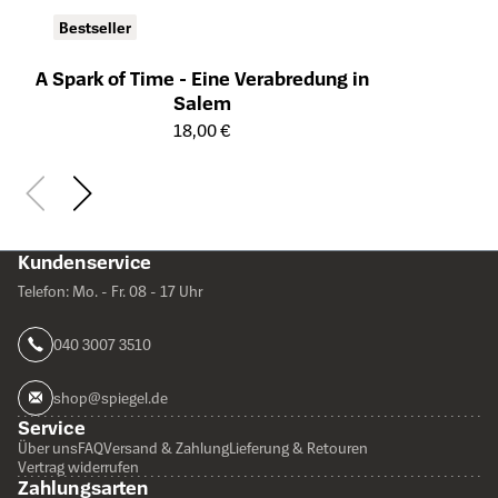
Bestseller
A Spark of Time - Eine Verabredung in
Salem
Öffnet die Detailseite des Produkts
18,00 €
Kundenservice
Telefon: Mo. - Fr. 08 - 17 Uhr
040 3007 3510
shop@spiegel.de
Service
Über uns
FAQ
Versand & Zahlung
Lieferung & Retouren
Vertrag widerrufen
Zahlungsarten