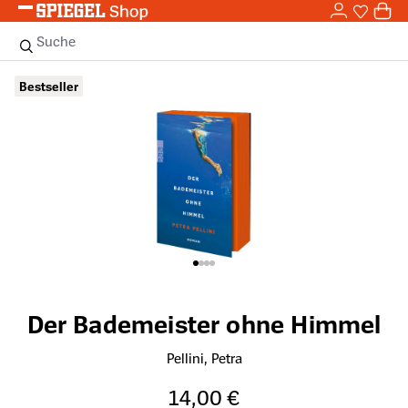
0,0
Zum Hauptinhalt springen
0
Sie haben
0 
Suche
Bildergalerie überspringen
Bestseller
Der Bademeister ohne Himmel
Pellini, Petra
14,00 €