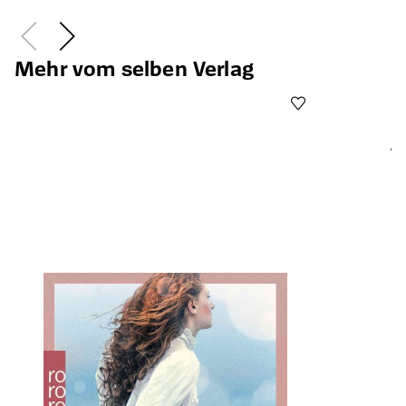
Mehr vom selben Verlag
Ab
Öffnet die Det