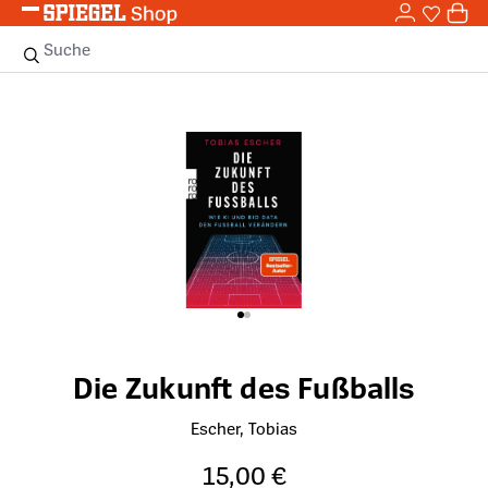
0,0
Zum Hauptinhalt springen
0
Sie haben
0 
Suche
Bildergalerie überspringen
Die Zukunft des Fußballs
Escher, Tobias
15,00 €