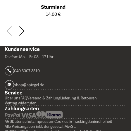
Sturmland
Öffnet die Detailseite des Produkts
14,00 €
Kundenservice
Telefon: Mo. - Fr. 08 - 17 Uhr
040 3007 3510
shop@spiegel.de
Service
Über uns
FAQ
Versand & Zahlung
Lieferung & Retouren
Vertrag widerrufen
Zahlungsarten
AGB
Datenschutz
Impressum
Cookies & Tracking
Barrierefreiheit
Alle Preisangaben inkl. der gesetzl. MwSt.