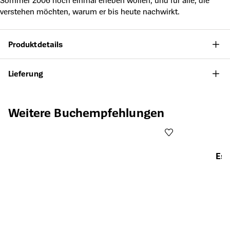
Sommer 2006 noch einmal erleben wollen, und für alle, die
verstehen möchten, warum er bis heute nachwirkt.
Produktdetails
Lieferung
Produktgalerie überspringen
Weitere Buchempfehlungen
Ess
Öffnet die Det