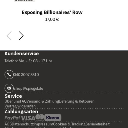
Exposing Billionaires' Row
Öffnet die Detailseite des Produkts
17,00 €
Kundenservice
Telefon: Mo. - Fr. 08 - 17 Uhr
040 3007 3510
shop@spiegel.de
Service
Über uns
FAQ
Versand & Zahlung
Lieferung & Retouren
Vertrag widerrufen
Zahlungsarten
AGB
Datenschutz
Impressum
Cookies & Tracking
Barrierefreiheit