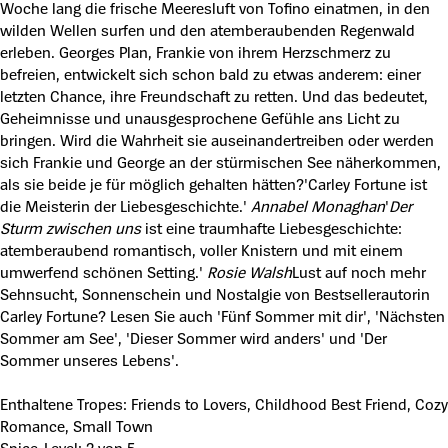
Woche lang die frische Meeresluft von Tofino einatmen, in den
wilden Wellen surfen und den atemberaubenden Regenwald
erleben. Georges Plan, Frankie von ihrem Herzschmerz zu
befreien, entwickelt sich schon bald zu etwas anderem: einer
letzten Chance, ihre Freundschaft zu retten. Und das bedeutet,
Geheimnisse und unausgesprochene Gefühle ans Licht zu
bringen. Wird die Wahrheit sie auseinandertreiben oder werden
sich Frankie und George an der stürmischen See näherkommen,
als sie beide je für möglich gehalten hätten?'Carley Fortune ist
die Meisterin der Liebesgeschichte.'
Annabel Monaghan
'
Der
Sturm zwischen uns
ist eine traumhafte Liebesgeschichte:
atemberaubend romantisch, voller Knistern und mit einem
umwerfend schönen Setting.'
Rosie Walsh
Lust auf noch mehr
Sehnsucht, Sonnenschein und Nostalgie von Bestsellerautorin
Carley Fortune? Lesen Sie auch 'Fünf Sommer mit dir', 'Nächsten
Sommer am See', 'Dieser Sommer wird anders' und 'Der
Sommer unseres Lebens'.
Enthaltene Tropes: Friends to Lovers, Childhood Best Friend, Cozy
Romance, Small Town