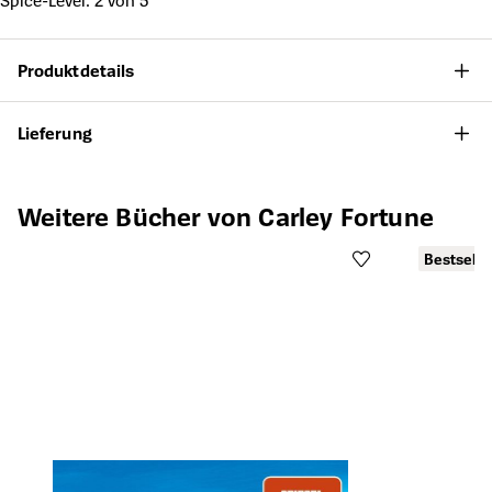
Spice-Level: 2 von 5
Produktdetails
Lieferung
Produktgalerie überspringen
Weitere Bücher von Carley Fortune
Bestselle
F
Öffnet die Det