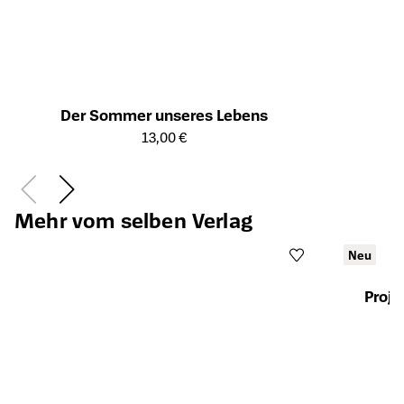
Der Sommer unseres Lebens
Öffnet die Detailseite des Produkts
13,00 €
Mehr vom selben Verlag
Neu
Proje
Öffnet die Det