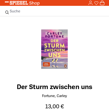
0,0
Zum Hauptinhalt springen
0
Sie haben
0 
Suche
Bildergalerie überspringen
Der Sturm zwischen uns
Fortune, Carley
13,00 €