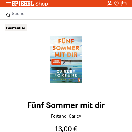
0,0
Zum Hauptinhalt springen
0
Sie haben
0 
Suche
Bildergalerie überspringen
Bestseller
Fünf Sommer mit dir
Fortune, Carley
13,00 €