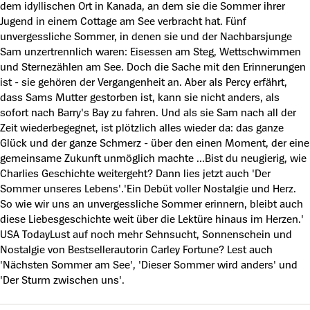
dem idyllischen Ort in Kanada, an dem sie die Sommer ihrer
Jugend in einem Cottage am See verbracht hat. Fünf
unvergessliche Sommer, in denen sie und der Nachbarsjunge
Sam unzertrennlich waren: Eisessen am Steg, Wettschwimmen
und Sternezählen am See. Doch die Sache mit den Erinnerungen
ist - sie gehören der Vergangenheit an. Aber als Percy erfährt,
dass Sams Mutter gestorben ist, kann sie nicht anders, als
sofort nach Barry's Bay zu fahren. Und als sie Sam nach all der
Zeit wiederbegegnet, ist plötzlich alles wieder da: das ganze
Glück und der ganze Schmerz - über den einen Moment, der eine
gemeinsame Zukunft unmöglich machte ...Bist du neugierig, wie
Charlies Geschichte weitergeht? Dann lies jetzt auch 'Der
Sommer unseres Lebens'.'Ein Debüt voller Nostalgie und Herz.
So wie wir uns an unvergessliche Sommer erinnern, bleibt auch
diese Liebesgeschichte weit über die Lektüre hinaus im Herzen.'
USA TodayLust auf noch mehr Sehnsucht, Sonnenschein und
Nostalgie von Bestsellerautorin Carley Fortune? Lest auch
'Nächsten Sommer am See', 'Dieser Sommer wird anders' und
'Der Sturm zwischen uns'.