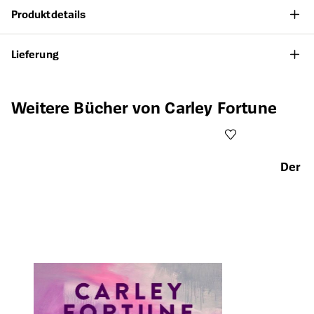
Produktdetails
Lieferung
Produktgalerie überspringen
Weitere Bücher von Carley Fortune
Der S
Öffnet die Det