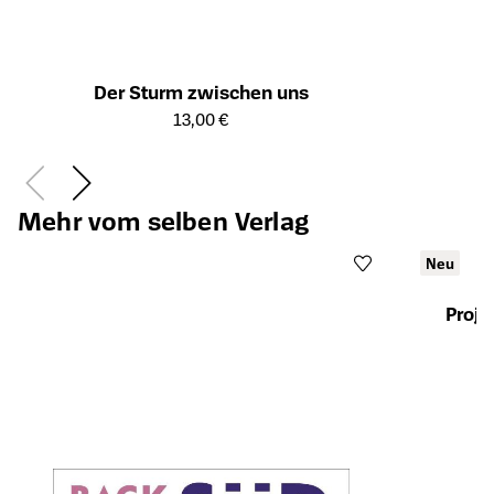
Der Sturm zwischen uns
Öffnet die Detailseite des Produkts
13,00 €
Mehr vom selben Verlag
Neu
Proje
Öffnet die Det