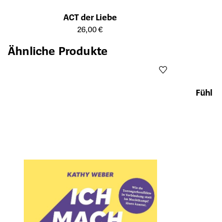
ACT der Liebe
Öffnet die Detailseite des Produkts
26,00 €
Ähnliche Produkte
Fühl es
Öffnet die Det