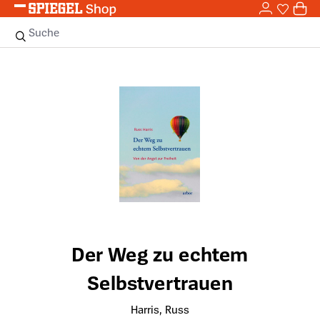
0,0
Zum Hauptinhalt springen
0
Sie haben
0 
Suche
Bildergalerie überspringen
Der Weg zu echtem
Selbstvertrauen
Harris, Russ