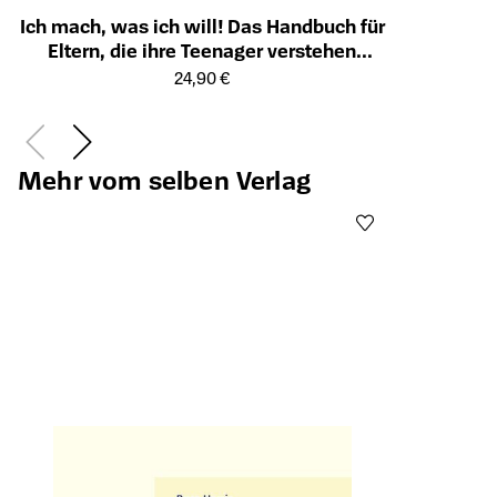
Ich mach, was ich will! Das Handbuch für
Eltern, die ihre Teenager verstehen
Öffnet die Detailseite des Produkts
wollen - Von A wie Absprachen über H
24,90 €
wie Handyzeit bis Z wie Zocken
Mehr vom selben Verlag
Öffnet die Det