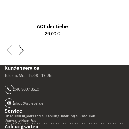
ACT der Liebe
Öffnet die Detailseite des Produkts
26,00 €
Kundenservice
Telefon: Mo. - Fr. 08 - 17 Uhr
040 3007 3510
shop@spiegel.de
Service
Über uns
FAQ
Versand & Zahlung
Lieferung & Retouren
Vertrag widerrufen
Zahlungsarten