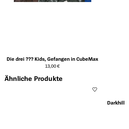
Die drei ??? Kids, Gefangen in CubeMax
Öffnet die Detailseite des Produkts
13,00 €
Ähnliche Produkte
Darkhill 
Öffnet die Det