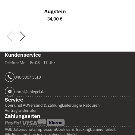
Augstein
Öffnet die Detailseite des Produkts
34,00 €
Kundenservice
Telefon: Mo. - Fr. 08 - 17 Uhr
040 3007 3510
shop@spiegel.de
Service
Über uns
FAQ
Versand & Zahlung
Lieferung & Retouren
Vertrag widerrufen
Zahlungsarten
AGB
Datenschutz
Impressum
Cookies & Tracking
Barrierefreiheit
Alle Preisangaben inkl. der gesetzl. MwSt.