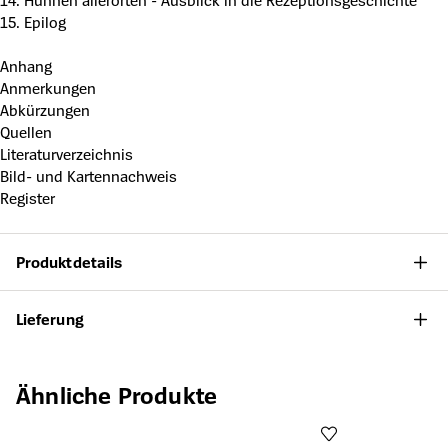
14. Hunnen allerorten - Ausblick in die Rezeptionsgeschichte
15. Epilog
Anhang
Anmerkungen
Abkürzungen
Quellen
Literaturverzeichnis
Bild- und Kartennachweis
Register
Produktdetails
Lieferung
Produktgalerie überspringen
Ähnliche Produkte