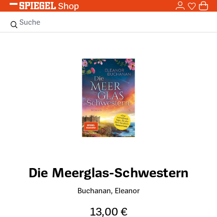
0,0
Zum Hauptinhalt springen
0
Sie haben
0 
Suche
Bildergalerie überspringen
Die Meerglas-Schwestern
Buchanan, Eleanor
13,00 €