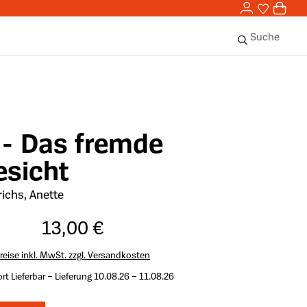
0,00 
0
Sie haben 
0 Ar
Suche
 - Das fremde
esicht
richs, Anette
13,00 €
reise inkl. MwSt. zzgl. Versandkosten
rt Lieferbar – Lieferung 10.08.26 – 11.08.26