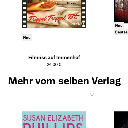
Neu
Bestse
Neu
Filmriss auf Immenhof
Öffnet die Det
Öffnet die Detailseite des Produkts
24,00 €
Mehr vom selben Verlag