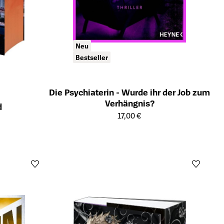
Neu
Bestseller
Die Psychiaterin - Wurde ihr der Job zum
Verhängnis?
d
Öffnet die Detailseite des Produkts
17,00 €
ts
Öffn