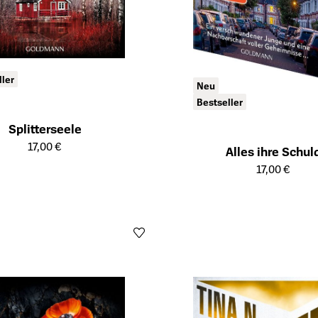
ller
Neu
Bestseller
Splitterseele
ailseite des Produkts
17,00 €
Alles ihre Schul
Öffnet die Detailseite des Produk
17,00 €