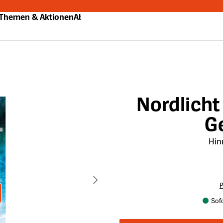
Themen & Aktionen
Abo
Nordlicht
G
Hin
P
Sofo