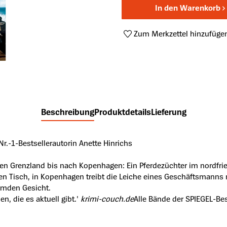
In den Warenkorb
Zum Merkzettel hinzufüge
Produktnummer:
A51128666
Beschreibung
Produktdetails
Lieferung
.-1-Bestsellerautorin Anette Hinrichs
en Grenzland bis nach Kopenhagen: Ein Pferdezüchter im nordfrie
 Tisch, in Kopenhagen treibt die Leiche eines Geschäftsmanns nac
remden Gesicht.
n, die es aktuell gibt.'
krimi-couch.de
Alle Bände der SPIEGEL-Be