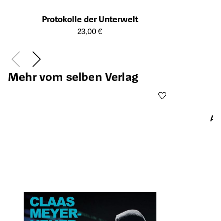
Protokolle der Unterwelt
Öffnet die Detailseite des Produkts
23,00 €
Mehr vom selben Verlag
Ab
Öffnet die Det