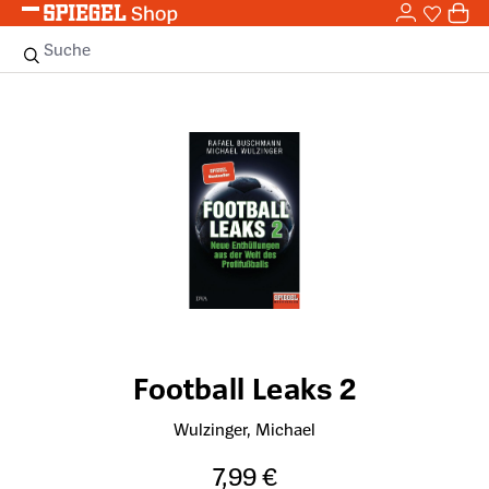
0,0
Zum Hauptinhalt springen
0
Sie haben
0 
Suche
Bildergalerie überspringen
Football Leaks 2
Wulzinger, Michael
7,99 €