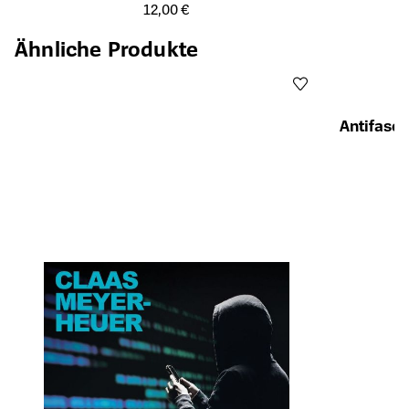
Öffnet die Detailseite des Produkts
12,00 €
Ähnliche Produkte
Antifasch
Öffnet die Det