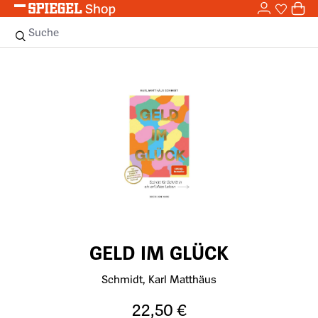
0,0
Zum Hauptinhalt springen
0
Sie haben
0 
Suche
Bildergalerie überspringen
GELD IM GLÜCK
Schmidt, Karl Matthäus
22,50 €