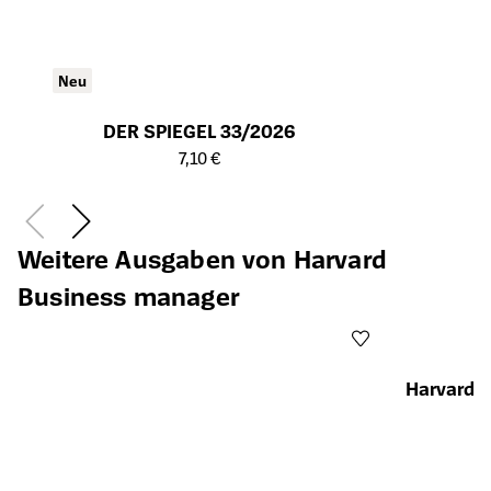
Neu
DER SPIEGEL 33/2026
Öffnet die Detailseite des Produkts
7,10 €
Weitere Ausgaben von Harvard
Business manager
Harvard 
Öffnet die Det