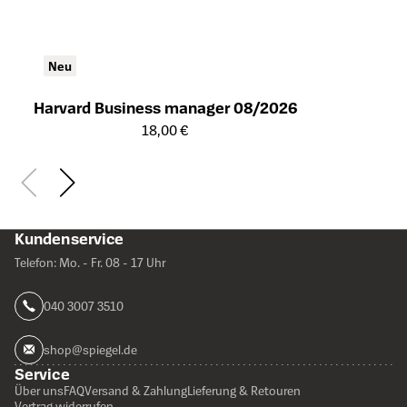
Neu
Harvard Business manager 08/2026
Öffnet die Detailseite des Produkts
18,00 €
Kundenservice
Telefon: Mo. - Fr. 08 - 17 Uhr
040 3007 3510
shop@spiegel.de
Service
Über uns
FAQ
Versand & Zahlung
Lieferung & Retouren
Vertrag widerrufen