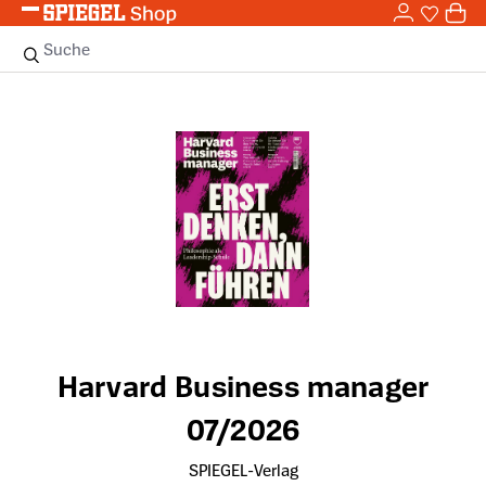
0,0
Zum Hauptinhalt springen
0
Sie haben
0 
Suche
Bildergalerie überspringen
Harvard Business manager
07/2026
SPIEGEL-Verlag