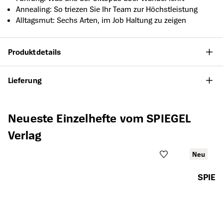
Annealing: So triezen Sie Ihr Team zur Höchstleistung
Alltagsmut: Sechs Arten, im Job Haltung zu zeigen
Produktdetails
Lieferung
Produktgalerie überspringen
Neueste Einzelhefte vom SPIEGEL
Verlag
Neu
SPIEG
Öffnet die Det