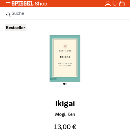
0,0
Zum Hauptinhalt springen
0
Sie haben
0 
Suche
Bildergalerie überspringen
Bestseller
Ikigai
Mogi, Ken
13,00 €