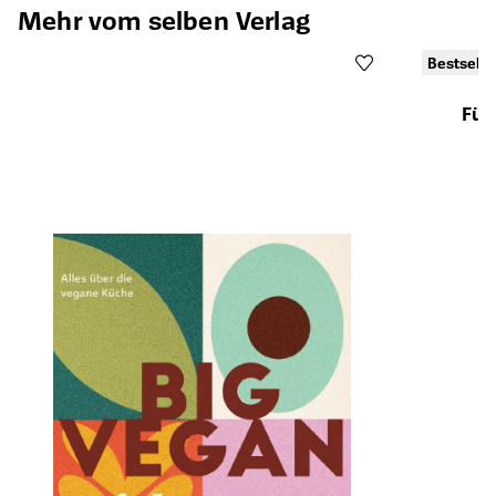
Mehr vom selben Verlag
Bestselle
Fün
Öffnet die Det